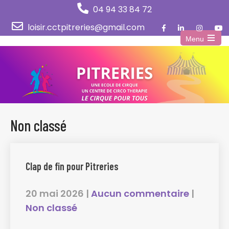
04 94 33 84 72
loisir.cctpitreries@gmail.com
Menu
Open
the
main
menu
Non classé
Clap de fin pour Pitreries
20 mai 2026
|
Aucun commentaire
|
Non classé