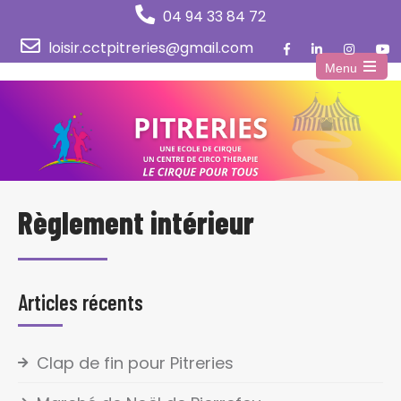
04 94 33 84 72
loisir.cctpitreries@gmail.com
Menu
Open
the
main
menu
Règlement intérieur
Articles récents
Clap de fin pour Pitreries