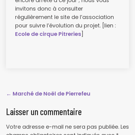
encore arrêté à ce jour ; nous vous
invitons donc à consulter
régulièrement le site de l’association
pour suivre l’évolution du projet. [lien :
Ecole de cirque Pitreries
]
Post
←
Marché de Noël de Pierrefeu
navigation
Laisser un commentaire
Votre adresse e-mail ne sera pas publiée.
Les