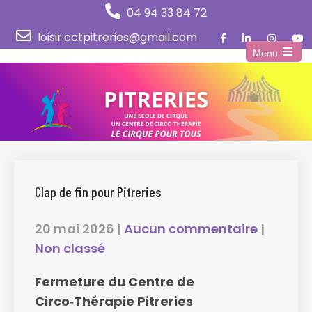
04 94 33 84 72
loisir.cctpitreries@gmail.com
Menu
Open
the
main
menu
Clap de fin pour Pitreries
20 mai 2026
|
Aucun commentaire
|
Non classé
Fermeture du Centre de
Circo‑Thérapie Pitreries