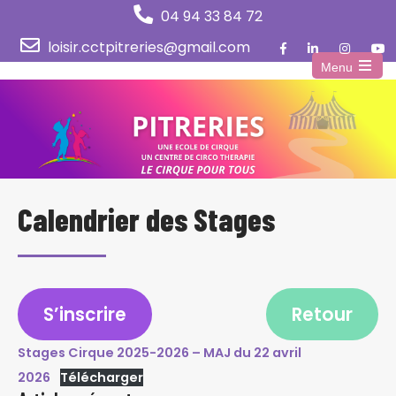
04 94 33 84 72
loisir.cctpitreries@gmail.com
Menu
Open
the
main
menu
Calendrier des Stages
S’inscrire
Retour
Stages Cirque 2025-2026 – MAJ du 22 avril
2026
Télécharger