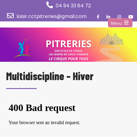
04 94 33 84 72
loisir.cctpitreries@gmail.com
Menu
Open
the
main
menu
Multidiscipline – Hiver